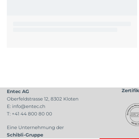
Zertifi
Entec AG
Oberfeldstrasse 12, 8302 Kloten
E:
info@entec.ch
T:
+41 44 800 80 00
Eine Unternehmung der
Schibli-Gruppe