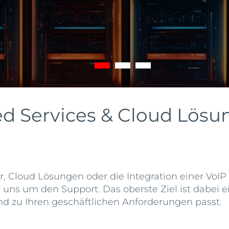
hr Zeit für Ihre
ed Services & Cloud Lös
, Cloud Lösungen oder die Integration einer VoIP 
uns um den Support. Das oberste Ziel ist dabei ei
d zu Ihren geschäftlichen Anforderungen passt.