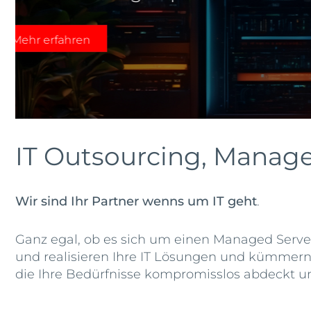
Mehr Effizienz. Mehr Leistung. Me
Kernaufgaben.
Mehr erfahren
IT Outsourcing, Manag
Wir sind Ihr Partner wenns um IT geht
.
Ganz egal, ob es sich um einen Managed Server
und realisieren Ihre IT Lösungen und kümmern 
die Ihre Bedürfnisse kompromisslos abdeckt un