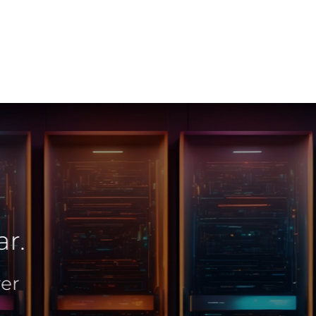
ehrstellen
Referenzen
Partner
Schibli-Gruppe
ing
Microsoft 365
Cloud
IT Security
IT Infrastruktur
mierung Ihrer